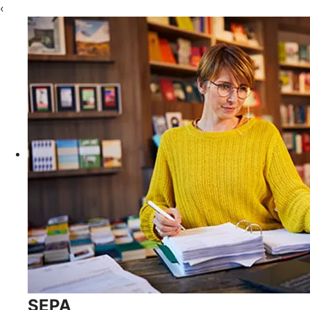
‹
SEPA