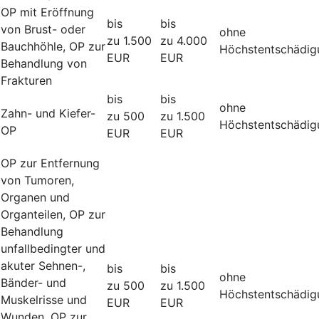
OP mit Eröffnung
bis
bis
von Brust- oder
ohne
zu 1.500
zu 4.000
Bauchhöhle, OP zur
Höchstentschädig
EUR
EUR
Behandlung von
Frakturen
bis
bis
ohne
Zahn- und Kiefer-
zu 500
zu 1.500
Höchstentschädig
OP
EUR
EUR
OP zur Entfernung
von Tumoren,
Organen und
Organteilen, OP zur
Behandlung
unfallbedingter und
akuter Sehnen-,
bis
bis
ohne
Bänder- und
zu 500
zu 1.500
Höchstentschädig
Muskelrisse und
EUR
EUR
Wunden, OP zur