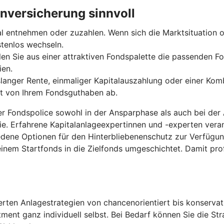
nversicherung sinnvoll
entnehmen oder zuzahlen. Wenn sich die Marktsituation od
stenlos wechseln.
len Sie aus einer attraktiven Fondspalette die passenden Fo
ien.
anger Rente, einmaliger Kapitalauszahlung oder einer Komb
gt von Ihrem Fondsguthaben ab.
der Fondspolice sowohl in der Ansparphase als auch bei der
ie. Erfahrene Kapitalanlageexpertinnen und -experten ver
edene Optionen für den Hinterbliebenenschutz zur Verfügu
inem Startfonds in die Zielfonds umgeschichtet. Damit pro
ten Anlagestrategien von chancenorientiert bis konservati
tment ganz individuell selbst. Bei Bedarf können Sie die S