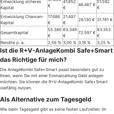
Entwicklung sicheres
41.852
51.592
46.467 €
€
Kapital
€
€
Entwicklung Chancen-
17.686
21.497
26.130 €
31.761 €
Kapital
€
€
55.380
63.349
83.353
Gesamtkapital
72.597 €
€
€
€
Rendite p. a.
2,59 %
3,00 %
3,16 %
3,25 %
Ist die R+V-AnlageKombi Safe+Smart
das Richtige für mich?
Die AnlageKombi Safe+Smart passt besonders gut zu
Ihnen, wenn Sie mit einer Einmalzahlung Geld anlegen
möchten. Sie können die R+V-AnlageKombi Safe+Smart
vielfältig nutzen.
Als Alternative zum Tagesgeld
Wie beim Tagesgeld gibt es keine festen Laufzeiten. Im